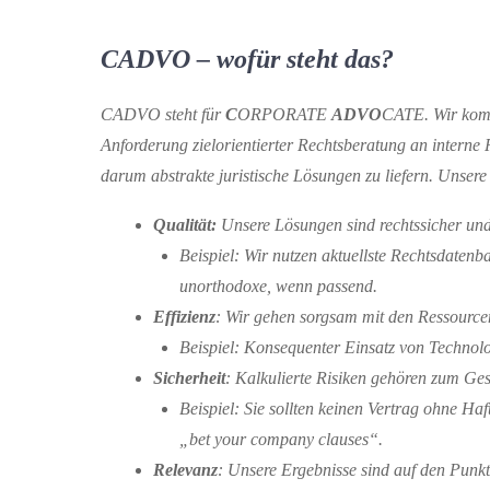
CADVO – wofür steht das?
CADVO steht für
C
ORPORATE
ADVO
CATE. Wir kom
Anforderung zielorientierter Rechtsberatung an intern
darum abstrakte juristische Lösungen zu liefern. Unser
Qualität:
Unsere Lösungen sind rechtssicher un
Beispiel:
Wir
nutzen aktuellste Rechtsdatenb
unorthodoxe, wenn passend.
Effizienz
:
Wir gehen sorgsam mit den Ressourc
Beispiel:
Konsequenter Einsatz von Technolog
Sicherheit
:
Kalkulierte Risiken gehören zum Ge
Beispiel: Sie sollten keinen Vertrag ohne H
„bet your company clauses“.
Relevanz
:
Unsere Ergebnisse sind auf den Punkt