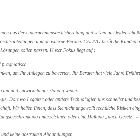
men aus der Unternehmensrechts
berat
ung und setzen uns leidenschaft
e Rechtsabteilungen und an externe Berater. CADVO berät die Kunden a
e Lösungen sollen passen.
Unser Fokus liegt auf :
d pragmatisch.
anken, um Ihr Anliegen zu bewerten. Ihr Berater hat viele Jahre Erfah
en
um
u
nd entwickeln uns ständig weiter.
ie. Dort wo Legaltec oder andere Technologien uns schneller und bess
schäft.
Wir helfen Ihnen, dass Sie nicht ungewollt rechtliche Risiken ein
aftungsbeschränkung unterzeichnen oder eine Haftung „nach Gesetz“ – 
 und kei
ne
abstrakten Abhandlungen.