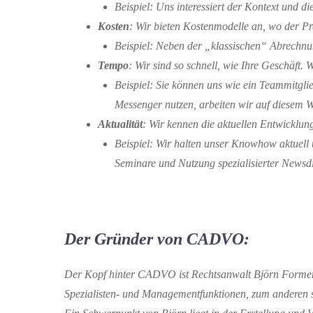
Beispiel:
Uns interessiert der Kontext und di
Kosten
:
Wir
bieten Kostenmodelle an, wo d
er Pr
Beispiel:
Neben der „klassischen“ Abrechnung
Tempo
:
Wir sind so schnell, wie Ihre Geschäft. 
Beispiel: Sie können uns wie ein Teammitgli
Messenger nutzen, arbeiten wir auf diesem 
Aktualität
:
Wir kennen die aktuellen Entwicklung
Beispiel: Wir halten unser Knowhow aktuell 
Seminare
und Nutzung spezi
alisierter
Newsdi
Der Gründer von CADVO:
Der Kopf hinter CADVO ist Rechtsanwalt Björn Formen
Spezialisten- und Managementfunktionen, z
um anderen s