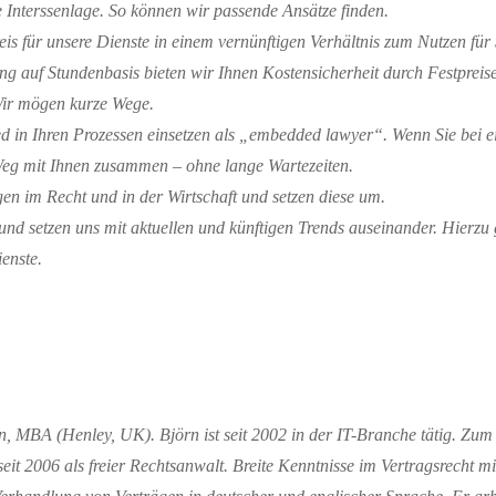
e Interssenlage. So können wir passende Ansätze finden.
eis
für unsere Dienste in einem vernünftigen Verhältnis zum Nutzen
für
 auf Stundenbasis bieten wir Ihnen Kostensicherheit durch Festpreis
Wir
mögen kurze Wege.
ed in Ihren Prozessen einsetzen als „embedded lawyer“. Wenn Sie bei 
Weg mit Ihnen zusammen – ohne lange Wartezeiten.
en im Recht und in der Wirtschaft und setzen diese um.
und setzen uns mit aktuellen und künftigen Trends auseinander. Hierzu
enste.
, MBA (Henley, UK). Björn ist
seit 2002
in der IT-Branche
tätig. Z
um 
eit 2006 als freier Rechtsanwalt. Breite Kenntnisse im Vertragsrecht