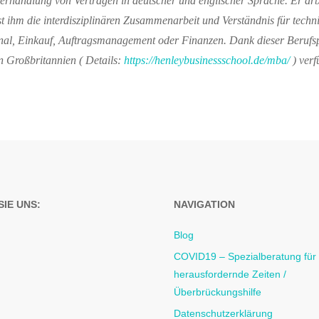
Verhandlung von Verträgen in deutscher und englischer Sprache.
Er arb
st ihm die
interdisziplinären Zusammenarbeit und Verständnis für tech
onal, Einkauf, Auftragsmanagement oder Finanzen. Dank
dieser
Berufs
n Großbritannien
( Details:
https://henleybusinessschool.de/mba/
)
verf
IE UNS:
NAVIGATION
Blog
COVID19 – Spezialberatung für
herausfordernde Zeiten /
Überbrückungshilfe
Datenschutzerklärung