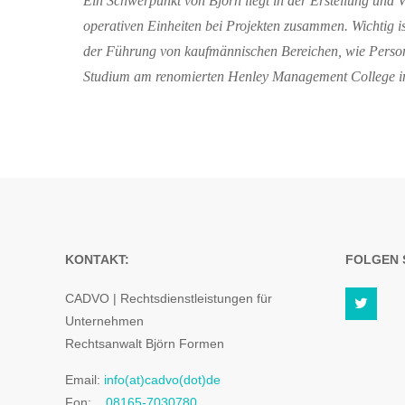
Ein Schwerpunkt von Björn liegt in der
Erstellung und 
operativen Einheiten bei Projekten
zusammen
.
Wichtig i
der
Führung von kaufmännischen
Bereichen
, wie Pers
Studium am renomierten Henley Management College i
KONTAKT:
FOLGEN S
CADVO | Rechtsdienstleistungen für
Unternehmen
Rechtsanwalt Björn Formen
Email:
info(at)cadvo(dot)de
Fon:
08165-7030780