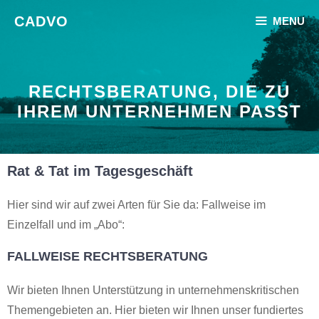
Zum
CADVO
MENU
Inhalt
springen
RECHTSBERATUNG, DIE ZU
IHREM UNTERNEHMEN PASST
Rat & Tat im Tagesgeschäft
Hier sind wir auf zwei Arten für Sie da: Fallweise im
Einzelfall und im „Abo“:
FALLWEISE RECHTSBERATUNG
Wir bieten Ihnen Unterstützung in unternehmenskritischen
Themengebieten an. Hier bieten wir Ihnen unser fundiertes