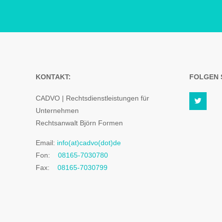
KONTAKT:
FOLGEN S
CADVO | Rechtsdienstleistungen für
Unternehmen
Rechtsanwalt Björn Formen
Email:
info(at)cadvo(dot)de
Fon:
08165-7030780
Fax:
08165-7030799